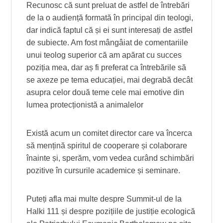
Recunosc că sunt preluat de astfel de întrebări
de la o audiență formată în principal din teologi,
dar indică faptul că și ei sunt interesați de astfel
de subiecte. Am fost mângâiat de comentariile
unui teolog superior că am apărat cu succes
poziția mea, dar aș fi preferat ca întrebările să
se axeze pe tema educației, mai degrabă decât
asupra celor două teme cele mai emotive din
lumea protecționistă a animalelor
Există acum un comitet director care va încerca
să mențină spiritul de cooperare și colaborare
înainte și, sperăm, vom vedea curând schimbări
pozitive în cursurile academice și seminare.
Puteți afla mai multe despre Summit-ul de la
Halki 111 și despre pozițiile de justiție ecologică