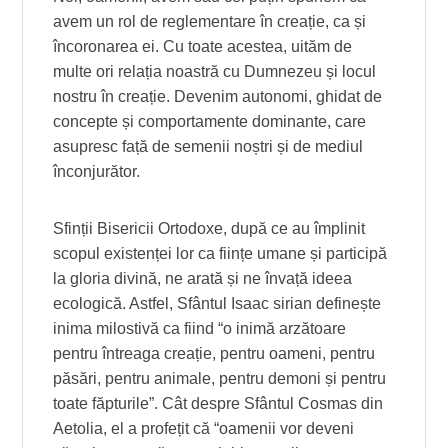
avem un rol de reglementare în creație, ca și
încoronarea ei. Cu toate acestea, uităm de
multe ori relația noastră cu Dumnezeu și locul
nostru în creație. Devenim autonomi, ghidat de
concepte și comportamente dominante, care
asupresc față de semenii noștri și de mediul
înconjurător.
Sfinții Bisericii Ortodoxe, după ce au împlinit
scopul existenței lor ca ființe umane și participă
la gloria divină, ne arată și ne învață ideea
ecologică. Astfel, Sfântul Isaac sirian definește
inima milostivă ca fiind “o inimă arzătoare
pentru întreaga creație, pentru oameni, pentru
păsări, pentru animale, pentru demoni și pentru
toate făpturile”. Cât despre Sfântul Cosmas din
Aetolia, el a profețit că “oamenii vor deveni