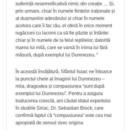
suferință nesemnificativă nimic din creație … Și,
prin urmare, chiar în numele ființelor iraționale și
al dușmanilor adevărului și chiar în numele
acelora care îi fac rău, el oferă în orice moment
rugăciuni cu lacrimi ca să fie păzite și întărite:
chiar și în numele de la felul reptilelor, datorită
marea lui milă, care se varsă în inima lui fără
măsură, după exemplul lui Dumnezeu. “
În această învățătură, Sfântul Isaac ne întoarce
la punctul cheie al Imaginii lui Dumnezeu –
mila, dragostea și compasiunea “sunt după
exemplul lui Dumnezeu”. Pentru a asigura
traducerea corectă, am căutat sfatul expertului
în studiile Siriac, Dr. Sebastian Brock, care
confirmă faptul că “compasiunea” este cea mai
apropiată de sensul sirec origina