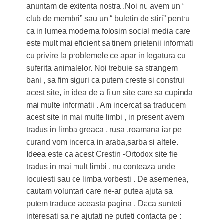
anuntam de exitenta nostra .Noi nu avem un “
club de membri” sau un “ buletin de stiri” pentru
ca in lumea moderna folosim social media care
este mult mai eficient sa tinem prietenii informati
cu privire la problemele ce apar in legatura cu
suferita animalelor. Noi trebuie sa strangem
bani , sa fim siguri ca putem creste si construi
acest site, in idea de a fi un site care sa cupinda
mai multe informatii . Am incercat sa traducem
acest site in mai multe limbi , in present avem
tradus in limba greaca , rusa ,roamana iar pe
curand vom incerca in araba,sarba si altele.
Ideea este ca acest Crestin -Ortodox site fie
tradus in mai mult limbi , nu conteaza unde
locuiesti sau ce limba vorbesti . De asemenea,
cautam voluntari care ne-ar putea ajuta sa
putem traduce aceasta pagina . Daca sunteti
interesati sa ne ajutati ne puteti contacta pe :