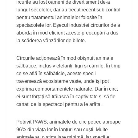
ircurile au fost oameni de divertisment de-a
lungul secolelor, dar au trecut recent sub control
pentru tratamentul animalelor folosite în
spectacolele lor. Eșecul industriei circurilor de a
aborda în mod eficient aceste preocupări a dus
la scăderea vânzărilor de bilete.
Circurile acționează în mod obișnuit animale
sălbatice, inclusiv elefanți, tigri și cămile. În timp
ce se află în sălbăticie, aceste specii
traversează ecosisteme vaste, unde își pot
exprima comportamentele naturale. Dar în circ,
ei sunt forțați să trăiască în captivitate și să fie
cartați de la spectacol pentru a le arăta.
Potrivit PAWS, animalele de circ petrec aproape
96% din viața lor în lanțuri sau cuști. Multe
animale au o stimulare minimă. Iar speciile