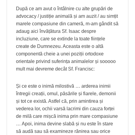
După ce am avut o întâlnire cu alte grupări de
advocacy / justiție animală și am auzit / au simțit
marele compasiune din cameră, m-am gândit să
adaug aici învățătura Sf. Isaac despre
incluziune, care se extinde la toate ființele
create de Dumnezeu. Aceasta este o altă
componentă cheie a unei poziții ortodoxe
orientale privind suferința animalelor și sooooo
mult mai devreme decât Sf. Francisc:
Și ce este o inimă milostivă … arderea inimii
întregii creații, omul, păsările și fiarele, demonii
și tot ce există. Astfel că, prin amintirea și
vederea lor, ochii varsă lacrimi din cauza forței
de milă care mișcă inima prin mare compasiune
… Apoi, inima devine slabă și nu este în stare
să audă sau să examineze rănirea sau orice