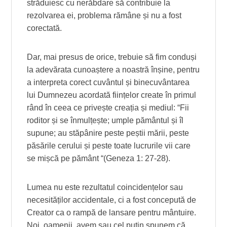
străduiesc cu nerăbdare să contribuie la
rezolvarea ei, problema rămâne și nu a fost
corectată.
Dar, mai presus de orice, trebuie să fim conduși
la adevărata cunoaștere a noastră înșine, pentru
a interpreta corect cuvântul și binecuvântarea
lui Dumnezeu acordată ființelor create în primul
rând în ceea ce privește creația și mediul: “Fii
roditor și se înmulțește; umple pământul și îl
supune; au stăpânire peste peștii mării, peste
păsările cerului și peste toate lucrurile vii care
se mișcă pe pământ “(Geneza 1: 27-28).
Lumea nu este rezultatul coincidențelor sau
necesităților accidentale, ci a fost concepută de
Creator ca o rampă de lansare pentru mântuire.
Noi, oamenii, avem sau cel puțin spunem că