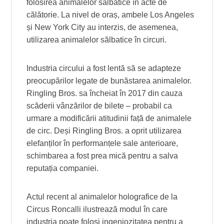
folosirea animalelor sălbatice în acte de
călătorie. La nivel de oraș, ambele Los Angeles
și New York City au interzis, de asemenea,
utilizarea animalelor sălbatice în circuri.
Industria circului a fost lentă să se adapteze
preocupărilor legate de bunăstarea animalelor.
Ringling Bros. sa încheiat în 2017 din cauza
scăderii vânzărilor de bilete – probabil ca
urmare a modificării atitudinii față de animalele
de circ. Deși Ringling Bros. a oprit utilizarea
elefanților în performanțele sale anterioare,
schimbarea a fost prea mică pentru a salva
reputația companiei.
Actul recent al animalelor holografice de la
Circus Roncalli ilustrează modul în care
industria poate folosi ingeniozitatea pentru a