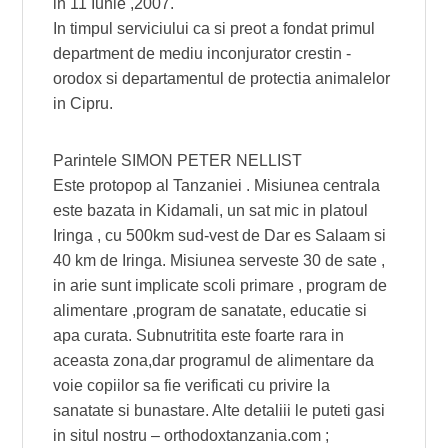
in 11 Iunie ,2007.
In timpul serviciului ca si preot a fondat primul
department de mediu inconjurator crestin -
orodox si departamentul de protectia animalelor
in Cipru.
Parintele SIMON PETER NELLIST
Este protopop al Tanzaniei . Misiunea centrala
este bazata in Kidamali, un sat mic in platoul
Iringa , cu 500km sud-vest de Dar es Salaam si
40 km de Iringa. Misiunea serveste 30 de sate ,
in arie sunt implicate scoli primare , program de
alimentare ,program de sanatate, educatie si
apa curata. Subnutritita este foarte rara in
aceasta zona,dar programul de alimentare da
voie copiilor sa fie verificati cu privire la
sanatate si bunastare. Alte detaliii le puteti gasi
in situl nostru – orthodoxtanzania.com ;