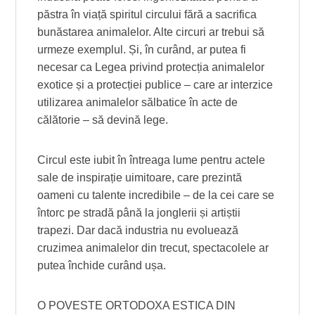
păstra în viață spiritul circului fără a sacrifica
bunăstarea animalelor. Alte circuri ar trebui să
urmeze exemplul. Și, în curând, ar putea fi
necesar ca Legea privind protecția animalelor
exotice și a protecției publice – care ar interzice
utilizarea animalelor sălbatice în acte de
călătorie – să devină lege.
Circul este iubit în întreaga lume pentru actele
sale de inspirație uimitoare, care prezintă
oameni cu talente incredibile – de la cei care se
întorc pe stradă până la jonglerii și artiștii
trapezi. Dar dacă industria nu evoluează
cruzimea animalelor din trecut, spectacolele ar
putea închide curând ușa.
O POVESTE ORTODOXA ESTICA DIN