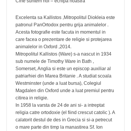
Cine suntem noi – echipa noastra
Excelenta sa Kallistos ,Mitropolitul Diokleia este
patronul PanOrtodox pentru grija animalelor .
Acesta fotografie este facuta in momentul in
care facea o prezentare de religie si protejarea
animalelor in Oxford ,2014.
Mitropolitul Kallistos (Ware) s-a nascut in 1934
sub numele de Timothy Ware in Bath ,
Somerset, Anglia si este un episcop auxiliar al
patriarhiei din Marea Britanie . A studiat scoala
Westminster (unde a luat bursa), Colegiul
Magdalen din Oxford unde a luat premiul pentru
citirea in religie.
In 1958 la varsta de 24 de ani si- a intreptat
religia catre ortodoxie (el fiind crescut catolic ). A
calatorit destul de des in Grecia si si-a petrecut
o mare parte din timp la manastirea Sf. Ion