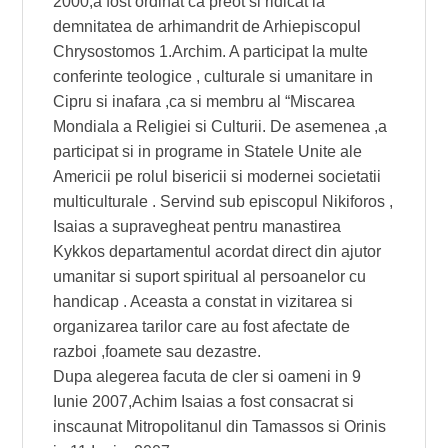
2000,a fost ordinat ca preot si ridicat la
demnitatea de arhimandrit de Arhiepiscopul
Chrysostomos 1.Archim. A participat la multe
conferinte teologice , culturale si umanitare in
Cipru si inafara ,ca si membru al “Miscarea
Mondiala a Religiei si Culturii. De asemenea ,a
participat si in programe in Statele Unite ale
Americii pe rolul bisericii si modernei societatii
multiculturale . Servind sub episcopul Nikiforos ,
Isaias a supravegheat pentru manastirea
Kykkos departamentul acordat direct din ajutor
umanitar si suport spiritual al persoanelor cu
handicap . Aceasta a constat in vizitarea si
organizarea tarilor care au fost afectate de
razboi ,foamete sau dezastre.
Dupa alegerea facuta de cler si oameni in 9
Iunie 2007,Achim Isaias a fost consacrat si
inscaunat Mitropolitanul din Tamassos si Orinis