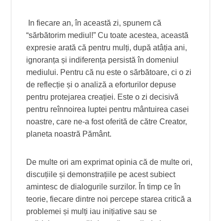
In fiecare an, în această zi, spunem că
“sărbătorim mediul!” Cu toate acestea, această
expresie arată că pentru mulți, după atâția ani,
ignoranța și indiferența persistă în domeniul
mediului. Pentru că nu este o sărbătoare, ci o zi
de reflecție și o analiză a eforturilor depuse
pentru protejarea creației. Este o zi decisivă
pentru reînnoirea luptei pentru mântuirea casei
noastre, care ne-a fost oferită de către Creator,
planeta noastră Pământ.
De multe ori am exprimat opinia că de multe ori,
discuțiile și demonstrațiile pe acest subiect
amintesc de dialogurile surzilor. În timp ce în
teorie, fiecare dintre noi percepe starea critică a
problemei și mulți iau inițiative sau se