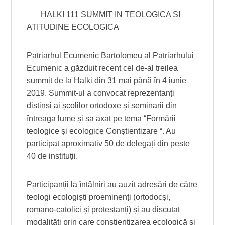
HALKI 111 SUMMIT IN TEOLOGICA SI
ATITUDINE ECOLOGICA
Patriarhul Ecumenic Bartolomeu al Patriarhului
Ecumenic a găzduit recent cel de-al treilea
summit de la Halki din 31 mai până în 4 iunie
2019. Summit-ul a convocat reprezentanți
distinsi ai școlilor ortodoxe și seminarii din
întreaga lume și sa axat pe tema “Formării
teologice și ecologice Conștientizare “. Au
participat aproximativ 50 de delegați din peste
40 de instituții.
Participanții la întâlniri au auzit adresări de către
teologi ecologiști proeminenți (ortodocși,
romano-catolici și protestanți) și au discutat
modalități prin care conștientizarea ecologică și