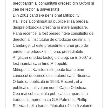
preot parorh al comunitatii grecesti din Oxford si
cea de lector la universitate.
Din 2001 cand s-a pensionat Mitopolitul
Kallistos a continuat sa publice si sa predea
despre ortodoxia crestina in mare amploare.
Pana recent el a fost presedintele consiliului de
directori al Institutului de ortodoxie crestina in
Cambrige. El este presedintele unui grup de
prieteni al ortodoxiei in Iona; presedintele
Anglican-ortodox teologic dialog; iar in 2007 a
fost inaintat ca si fiind Mitropolit.
Mitropolitul Kalistos este poate foarte bine
cunoscut deoarece este autorul cartii Biserica
Ortodoxa publicata in 1963. Recent , el a
publicat un alt volum numit Calea Ortodoxa.
Cea mai substantiala publicatie a aparut din
traduceri. Impreuna cu G.E.Palmer si Phillip
Sherrard , el a tradus Filocalia ( 4 din 5 volume