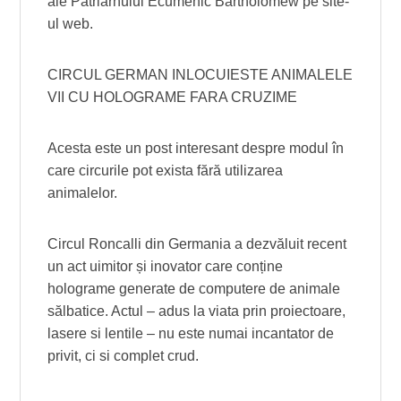
ale Patriarhului Ecumenic Bartholomew pe site-
ul web.
CIRCUL GERMAN INLOCUIESTE ANIMALELE
VII CU HOLOGRAME FARA CRUZIME
Acesta este un post interesant despre modul în
care circurile pot exista fără utilizarea
animalelor.
Circul Roncalli din Germania a dezvăluit recent
un act uimitor și inovator care conține
holograme generate de computere de animale
sălbatice. Actul – adus la viata prin proiectoare,
lasere si lentile – nu este numai incantator de
privit, ci si complet crud.