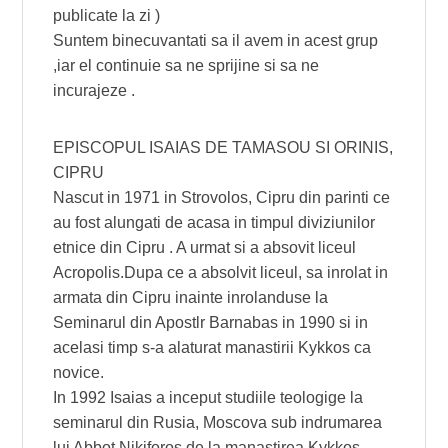
publicate la zi )
Suntem binecuvantati sa il avem in acest grup
,iar el continuie sa ne sprijine si sa ne
incurajeze .
EPISCOPUL ISAIAS DE TAMASOU SI ORINIS,
CIPRU
Nascut in 1971 in Strovolos, Cipru din parinti ce
au fost alungati de acasa in timpul diviziunilor
etnice din Cipru . A urmat si a absovit liceul
Acropolis.Dupa ce a absolvit liceul, sa inrolat in
armata din Cipru inainte inrolanduse la
Seminarul din Apostlr Barnabas in 1990 si in
acelasi timp s-a alaturat manastirii Kykkos ca
novice.
In 1992 Isaias a inceput studiile teologige la
seminarul din Rusia, Moscova sub indrumarea
lui Abbot Nikiforos de la manastirea Kykkos