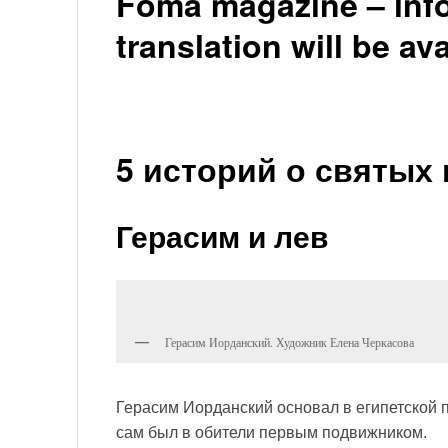
Foma magazine – inf
translation will be av
5 историй о святых
Герасим и лев
Герасим Иорданский. Художник Елена Черкасова
Герасим Иорданский основал в египетской п
сам был в обители первым подвижником.