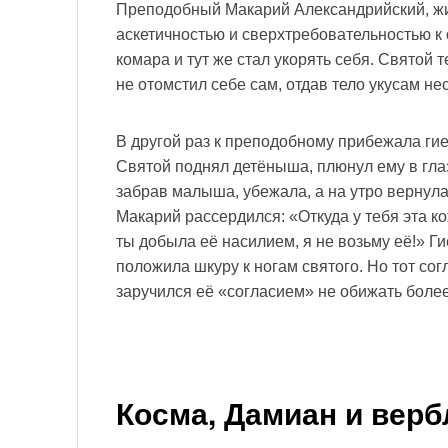
Преподобный Макарий Александрийский, жи
аскетичностью и сверхтребовательностью к 
комара и тут же стал укорять себя. Святой 
не отомстил себе сам, отдав тело укусам н
В другой раз к преподобному прибежала гие
Святой поднял детёныша, плюнул ему в глаз
забрав малыша, убежала, а на утро вернул
Макарий рассердился: «Откуда у тебя эта к
ты добыла её насилием, я не возьму её!» Ги
положила шкуру к ногам святого. Но тот сог
заручился её «согласием» не обижать более
Косма, Дамиан и вер