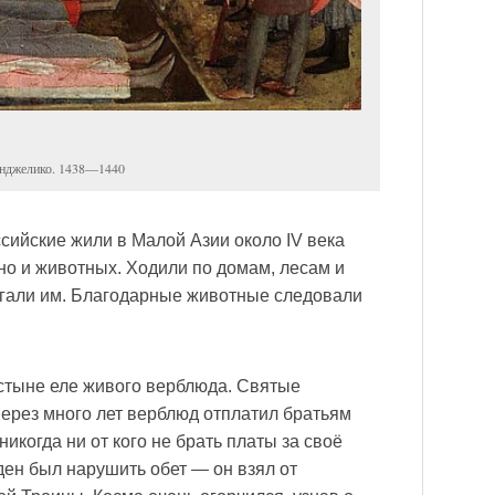
Анджелико. 1438—1440
сийские жили в Малой Азии около IV века
но и животных. Ходили по домам, лесам и
огали им. Благодарные животные следовали
стыне еле живого верблюда. Святые
Через много лет верблюд отплатил братьям
икогда ни от кого не брать платы за своё
ден был нарушить обет — он взял от