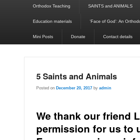
Orthodox Teaching
SAINTS and ANIMALS
Education materials
‘Face of God’: An Orthodo
Mini Posts
Donate
Contact details
5 Saints and Animals
Posted on
December 20, 2017
by
admin
We thank our friend L
permission for us to 