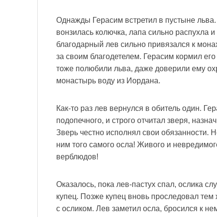
Однажды Герасим встретил в пустыне льва.
вонзилась колючка, лапа сильно распухла и
благодарный лев сильно привязался к мона
за своим благодетелем. Герасим кормил его 
тоже полюбили льва, даже доверили ему ох
монастырь воду из Иордана.
Как-то раз лев вернулся в обитель один. Ге
подопечного, и строго отчитал зверя, назна
Зверь честно исполнял свои обязанности. Но
ним того самого осла! Живого и невредимог
верблюдов!
Оказалось, пока лев-пастух спал, ослика с
купец. Позже купец вновь проследовал тем 
с осликом. Лев заметил осла, бросился к не