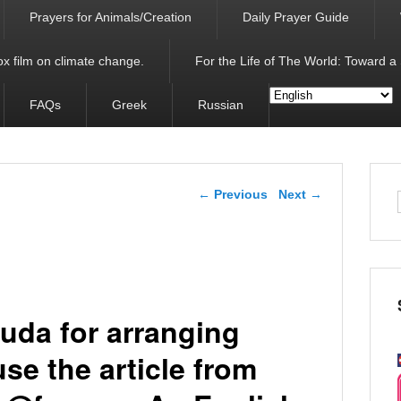
Prayers for Animals/Creation
Daily Prayer Guide
x film on climate change.
For the Life of The World: Toward a
FAQs
Greek
Russian
Post navigation
←
Previous
Next
→
uda for arranging
use the article from