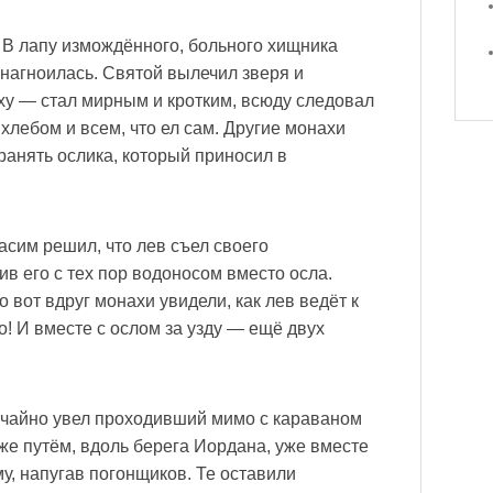
 В лапу измождённого, больного хищника
 нагноилась. Святой вылечил зверя и
ху — стал мирным и кротким, всюду следовал
хлебом и всем, что ел сам. Другие монахи
ранять ослика, который приносил в
расим решил, что лев съел своего
чив его с тех пор водоносом вместо осла.
 вот вдруг монахи увидели, как лев ведёт к
о! И вместе с ослом за узду — ещё двух
лучайно увел проходивший мимо с караваном
же путём, вдоль берега Иордана, уже вместе
му, напугав погонщиков. Те оставили