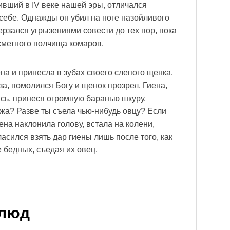
вший в IV веке нашей эры, отличался
себе. Однажды он убил на ноге назойливого
терзался угрызениями совести до тех пор, пока
есметного полчища комаров.
на и принесла в зубах своего слепого щенка.
а, помолился Богу и щенок прозрел. Гиена,
ась, принеся огромную баранью шкуру.
ожа? Разве ты съела чью-нибудь овцу? Если
ена наклонила голову, встала на колени,
ласился взять дар гиены лишь после того, как
 бедных, съедая их овец.
блюд