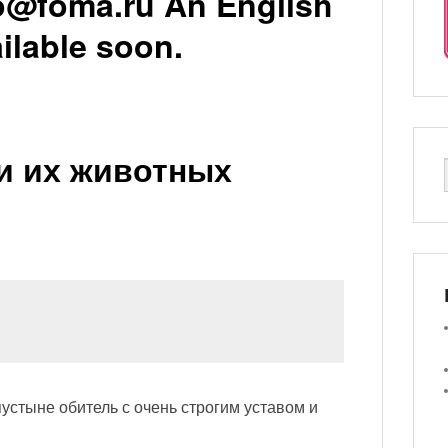
o@foma.ru An English
ailable soon.
 и их животных
устыне обитель с очень строгим уставом и