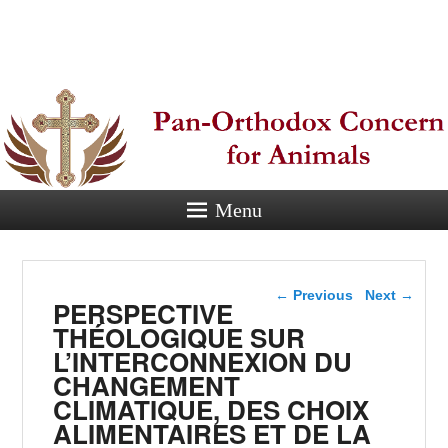
Pan-
Orthodox
Concern for
Animals
Menu
Eastern Orthodox Christian
concern for animal suffering.
Post navigation
←
Previous
Next
→
PERSPECTIVE
THÉOLOGIQUE SUR
L’INTERCONNEXION DU
CHANGEMENT
CLIMATIQUE, DES CHOIX
ALIMENTAIRES ET DE LA